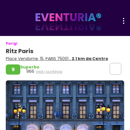
Parigi
Ritz Paris
Place Vendome, 15, PARIS 75001
, 2,1 km da Centro
Superbo
9
966
Vedi i punteggi