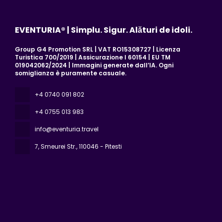
EVENTURIA® | Simplu. Sigur. Alături de idoli.
Group G4 Promotion SRL | VAT RO15308727 | Licenza
Turistica 700/2019 | Assicurazione I 60154 | EU TM
019042062/2024 | Immagini generate dall’IA. Ogni
somiglianza è puramente casuale.
+4 0740 091 802
+4 0755 013 983
info@eventuria.travel
7, Smeurei Str.
, 110046 - Pitesti