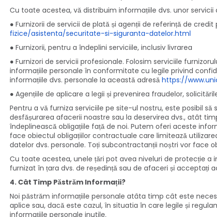
Cu toate acestea, vă distribuim informațiile dvs. unor servicii al
● Furnizorii de servicii de plată și agenții de referință de cred
fizice/asistenta/securitate-si-siguranta-datelor.html
● Furnizorii, pentru a îndeplini serviciile, inclusiv livrarea
● Furnizori de servicii profesionale. Folosim serviciile furnizor
informațiile personale în conformitate cu legile privind confiden
informațiile dvs. personale la această adresă
https://www.uni
● Agențiile de aplicare a legii și prevenirea fraudelor, solicit
Pentru a vă furniza serviciile pe site-ul nostru, este posibil să
desfășurarea afacerii noastre sau la deservirea dvs., atât tim
îndeplinească obligațiile față de noi. Putem oferi aceste informaț
face obiectul obligațiilor contractuale care limitează utilizarea i
datelor dvs. personale. Toți subcontractanții noștri vor face o
Cu toate acestea, unele țări pot avea niveluri de protecție a 
furnizat în țara dvs. de reședință sau de afaceri și acceptați 
4. Cât Timp Păstrăm Informații?
Noi păstrăm informațiile personale atâta timp cât este necesa
aplice sau, dacă este cazul, în situatia în care legile și reg
informațiile personale inutile.