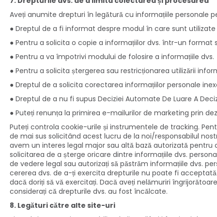
7. Drepturile dvs. de a limita colectarea și procesarea
Aveți anumite drepturi în legătură cu informațiile personale 
● Dreptul de a fi informat despre modul în care sunt utilizate 
● Pentru a solicita o copie a informațiilor dvs. într-un format 
● Pentru a va împotrivi modului de folosire a informațiile dvs.
● Pentru a solicita ștergerea sau restricționarea utilizării inform
● Dreptul de a solicita corectarea informațiilor personale ine
● Dreptul de a nu fi supus Deciziei Automate De Luare A Decizi
● Puteți renunța la primirea e-mailurilor de marketing prin d
Puteți controla cookie-urile și instrumentele de tracking. Pen
de mai sus solicitând acest lucru de la noi/responsabilul nost
avem un interes legal major sau altă bază autorizată pentru c
solicitarea de a șterge oricare dintre informațiile dvs. perso
de vedere legal sau autorizați să păstrăm informațiile dvs. pers
cererea dvs. de a-ți exercita drepturile nu poate fi acceptată
dacă doriți să vă exercitați. Dacă aveți nelămuriri îngrijorătoar
considerați că drepturile dvs. au fost încălcate.
8. Legături către alte site-uri