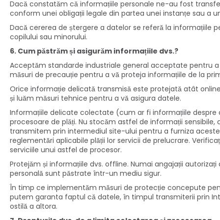
Dacă constatăm că informațiile personale ne-au fost transfera
conform unei obligații legale din partea unei instanțe sau a u
Dacă cererea de ștergere a datelor se referă la informațiile 
copilului sau minorului.
6. Cum păstrăm și asigurăm informațiile dvs.?
Acceptăm standarde industriale general acceptate pentru a menți
măsuri de precauție pentru a vă proteja informațiile de la pri
Orice informație delicată transmisă este protejată atât online, 
și luăm măsuri tehnice pentru a vă asigura datele.
Informațiile delicate colectate (cum ar fi informațiile despre 
procesoare de plăți. Nu stocăm astfel de informații sensibile, c
transmitem prin intermediul site-ului pentru a furniza aceste se
reglementări aplicabile plății lor servicii de prelucrare. Verific
serviciile unui astfel de procesor.
Protejăm și informațiile dvs. offline. Numai angajații autoriz
personală sunt păstrate într-un mediu sigur.
În timp ce implementăm măsuri de protecție concepute pentru a
putem garanta faptul că datele, în timpul transmiterii prin In
ostilă a altora.