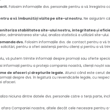
orit.
Folosim informațiile dvs. personale pentru a vă înregistra co
tru a vă îmbunătăți vizita pe site-ul nostru.
Ne asigurăm că 
itoriza stabilitatea site-ului nostru, integritatea și efici
r, administrarea site-ului, analiza statistică a utilizării site-ului.
 comanda dvs.
Folosim informațiile dvs. de contact pentru a vă t
licitări, pentru a oferi asistență pentru clienți și pentru a vă trim
, vă putem trimite informații despre promoții sau oferte specia
 informații pentru a proteja compania noastră, clienții noștri sau
ime de afaceri și drepturile legale.
Atunci când este cerut de
nformații despre dvs. în legătură cu revendicările legale, cu respec
i afaceri.
aliza niciuna dintre datele dvs. personale către o terță parte, in
din afara Companiei noastre, altele decât cele necesare pentru a v