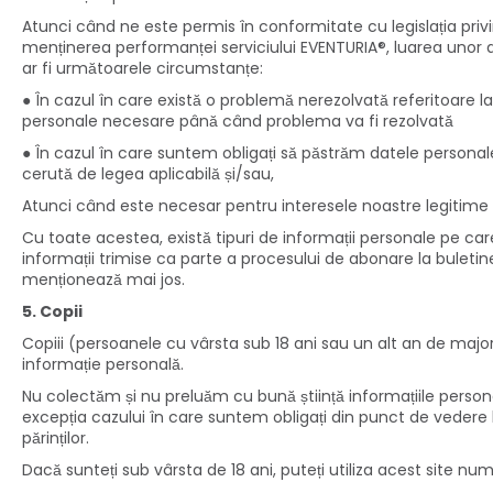
Atunci când ne este permis în conformitate cu legislația privin
menținerea performanței serviciului EVENTURIA®, luarea unor deci
ar fi următoarele circumstanțe:
● În cazul în care există o problemă nerezolvată referitoare l
personale necesare până când problema va fi rezolvată
● În cazul în care suntem obligați să păstrăm datele personale
cerută de legea aplicabilă și/sau,
Atunci când este necesar pentru interesele noastre legitime de
Cu toate acestea, există tipuri de informații personale pe car
informații trimise ca parte a procesului de abonare la buleti
menționează mai jos.
5. Copii
Copiii (persoanele cu vârsta sub 18 ani sau un alt an de majorit
informație personală.
Nu colectăm și nu preluăm cu bună știință informațiile personale
excepția cazului în care suntem obligați din punct de veder
părinților.
Dacă sunteți sub vârsta de 18 ani, puteți utiliza acest site nu