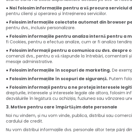
●
Noi folosim informațiile pentru a vă procura serviciul d
pentru clienți și operarea și întreținerea serviciilor.
● Folosim informațiile colectate automat din browser pen
pentru dvs., inclusiv personalizare.
●
Folosim informațiile pentru analiza internă pentru a mon
fi Cookies, pentru a efectua analize, cum ar fi analiza tendințelo
●
Folosim informații pentru a comunica cu dvs. despre
comenzii dvs., pentru a vă răspunde la întrebări, comentarii și so
mesaje administrative.
●
Folosim informațiile în scopuri de marketing.
De exemplu
●
Folosim informațiile în scopuri de siguranță.
Putem folosi
●
Folosim informații pentru a ne proteja interesele legit
drepturile, interesele și interesele legale ale altora, folosim i
dezvăluirile în legătură cu achiziția, fuziunea sau vânzarea une
3. Motive pentru care împărtășim date personale
Noi nu vindem, și nu vom vinde, publica, distribui sau comerci
cardului de credit.
Nu vom distribui informațiile dvs. personale altor terțe părți 