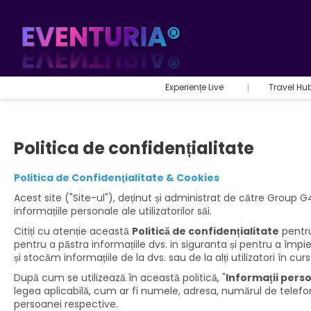
Experiențe Live
Travel Hu
Politica de confidențialitate
Politica de Confidenţialitate & Cookies
Acest site ("Site-ul"), deținut și administrat de către Group
informațiile personale ale utilizatorilor săi.
Citiți cu atenție această
Politică de confidențialitate
pentru
pentru a păstra informațiile dvs. in siguranta și pentru a împ
și stocăm informațiile de la dvs. sau de la alți utilizatori în cur
După cum se utilizează în această politică, "
Informații pers
legea aplicabilă, cum ar fi numele, adresa, numărul de telefon,
persoanei respective.