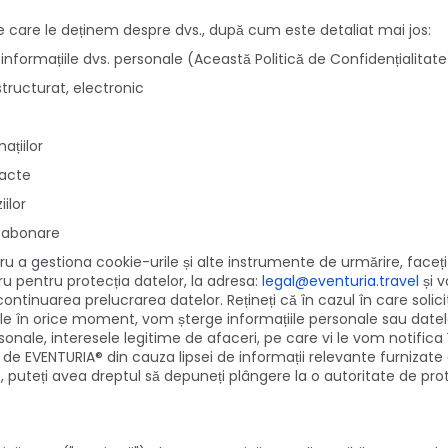
pe care le deținem despre dvs., după cum este detaliat mai jos:
informațiile dvs. personale (Această Politică de Confidențialitate
structurat, electronic
ațiilor
xacte
ilor
ezabonare
tru a gestiona cookie-urile și alte instrumente de urmărire, faceț
ru pentru protecția datelor, la adresa:
legal@eventuria.travel
și v
ontinuarea prelucrarea datelor. Rețineți că în cazul în care sol
nale în orice moment, vom șterge informațiile personale sau datel
onale, interesele legitime de afaceri, pe care vi le vom notifica î
 de EVENTURIA® din cauza lipsei de informații relevante furnizate 
e, puteți avea dreptul să depuneți plângere la o autoritate de prote