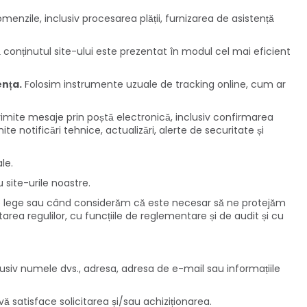
menzile, inclusiv procesarea plății, furnizarea de asistență
conținutul site-ului este prezentat în modul cel mai eficient
ența.
Folosim instrumente uzuale de tracking online, cum ar
rimite mesaje prin poștă electronică, inclusiv confirmarea
ite notificări tehnice, actualizări, alerte de securitate și
le.
 site-urile noastre.
 lege sau când considerăm că este necesar să ne protejăm
tarea regulilor, cu funcțiile de reglementare și de audit și cu
clusiv numele dvs., adresa, adresa de e-mail sau informațiile
ă satisface solicitarea și/sau achiziționarea.