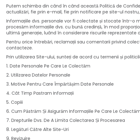
Putem schimba din când în când această Politică de Confidenț
actualizări, fie prin e-mail, fie prin notificare pe site-ul nostru
Informațiile dvs. personale vor fi colectate și stocate într-o 
procesăm informațiile dvs. cu bună credință, în mod proporți
ultimă generație, luând în considerare riscurile reprezentate d
Pentru orice întrebări, reclamații sau comentarii privind cole
contacteze.
Prin utilizarea Site-ului, sunteți de acord cu termenii și politic
1. Date Personale Pe Care Le Colectăm
2. Utilizarea Datelor Personale
3. Motive Pentru Care Împărtășim Date Personale
4. Cât Timp Pastram Informații
5. Copiii
6. Cum Păstrăm Și Asigurăm Informațiile Pe Care Le Colectă
7. Drepturile Dvs. De A Limita Colectarea Și Procesarea
8. Legături Către Alte Site-Uri
9. Revizuire