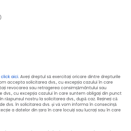
)
i
click aici.
Aveți dreptul să exercitați oricare dintre drepturile
om accepta solicitarea dvs., cu excepția cazului în care
icitați revocarea sau retragerea consimțământului sau
e dvs., cu excepția cazului în care suntem obligați din punct
n răspunsul nostru la solicitarea dvs., după caz. Rețineți că
de dvs. în solicitarea dvs. și vă vom informa în consecință
cție a datelor din țara în care locuiți sau lucrați sau în care