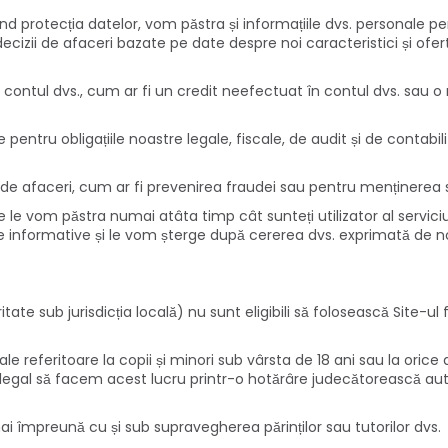
d protecția datelor, vom păstra și informațiile dvs. personale pen
zii de afaceri bazate pe date despre noi caracteristici și oferte, 
a contul dvs., cum ar fi un credit neefectuat în contul dvs. sau
 pentru obligațiile noastre legale, fiscale, de audit și de conta
 afaceri, cum ar fi prevenirea fraudei sau pentru menținerea secur
e le vom păstra numai atâta timp cât sunteți utilizator al servici
ne informative și le vom șterge după cererea dvs. exprimată de n
ate sub jurisdicția locală) nu sunt eligibili să folosească Site-ul 
 referitoare la copii și minori sub vârsta de 18 ani sau la orice a
e legal să facem acest lucru printr-o hotărâre judecătorească 
mai împreună cu și sub supravegherea părinților sau tutorilor dvs.