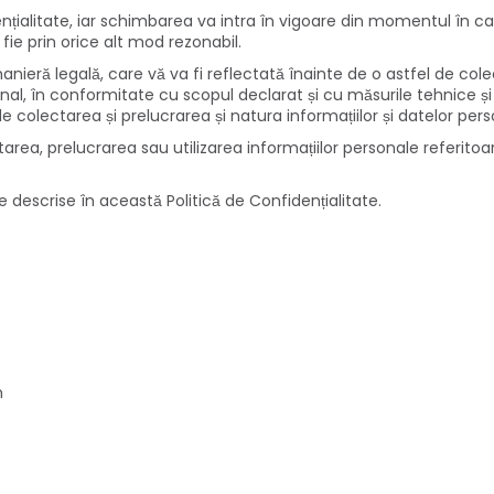
ialitate, iar schimbarea va intra în vigoare din momentul în ca
, fie prin orice alt mod rezonabil.
manieră legală, care vă va fi reflectată înainte de o astfel de co
onal, în conformitate cu scopul declarat și cu măsurile tehnice 
e colectarea și prelucrarea și natura informațiilor și datelor per
ctarea, prelucrarea sau utilizarea informațiilor personale referit
ile descrise în această Politică de Confidențialitate.
m