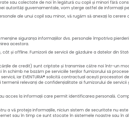
te sau colectate de noi în legătură cu copii și minori fără cons
nei autorități guvernamentale, vom șterge astfel de informații per
personale ale unui copil sau minor, vă rugăm să anexați la cerere
ne siguranța informațiilor dvs. personale împotriva pierderii, mod
mirea acestora.
cât și offline. Furnizorii de servicii de găzduire a datelor din St
cărțile de credit) sunt criptate și transmise către noi într-un mod
i în schimb ne bazăm pe serviciile terților furnizorului să procese
rvicii, iar EVENTURIA® solicită contractual acești procesatori de pl
ați termenii relevanți de confidențialitate ai furnizorului de servici
ați au acces la informații care permit identificarea personală. Co
 vă proteja informațiile, niciun sistem de securitate nu este im
ternet sau în timp ce sunt stocate în sistemele noastre sau în al