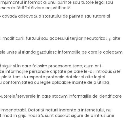
imțământul informat al unui părinte sau tutore legal sau
sonale fără întârziere nejustificată.
 o dovadă adecvată a statutului de părinte sau tutore al
ificării, furtului sau accesului terților neautorizați și alte
atele Unite și Irlanda găzduiesc informațiile pe care le colectăm
 sigur și în care folosim procesoare terțe, cum ar fi
ze informațiile personale criptate pe care le-ați introdus și le
ată terți să respecte protecția datelor și alte legi și
i și conformitatea cu legile aplicabile înainte de a utiliza
mputerele/serverele în care stocăm informațiile de identificare
penetrabil. Datorită naturii inerente a Internetului, nu
t mod în grija noastră, sunt absolut sigure de o intruziune