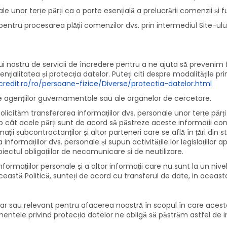
e unor terțe părți ca o parte esențială a prelucrării comenzii și furn
it pentru procesarea plății comenzilor dvs. prin intermediul Site-ul
ului nostru de servicii de încredere pentru a ne ajuta să prevenim f
țialitatea și protecția datelor. Puteți citi despre modalitățile pri
credit.ro/ro/persoane-fizice/Diverse/protectia-datelor.html
ările agențiilor guvernamentale sau ale organelor de cercetare.
 solicităm transferarea informațiilor dvs. personale unor terțe părț
p cât acele părți sunt de acord să păstreze aceste informații conf
ii subcontractanților și altor parteneri care se află în țări din str
nformațiilor dvs. personale și supun activitățile lor legislațiilor apl
biectul obligațiilor de necomunicare și de neutilizare.
informațiilor personale și a altor informații care nu sunt la un n
această Politică, sunteți de acord cu transferul de date, in aceast
r sau relevant pentru afacerea noastră în scopul în care aceste i
ulamentele privind protecția datelor ne obligă să păstrăm astfel d