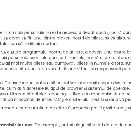
 de informații personale nu este necesară decât dacă și până când 
 să cereți să fiti unul dintre brokerii noștri de bilete, să vă alătu
lui sau să ne lăsați marturii.
 a vă alătura programului nostru de afiliere, a deveni unul dintre b
rmații personale esențiale cum ar fi numele, numărul de telefon, a
ați mai multe bilete sau cumpărați bilete în numele altora, sunte
personale către noi și nu vom fi răspunzători sau responsabili pent
ui
. De asemenea, putem să colectăm informații despre dvs. fol
um ar fi adresele IP, tipul de browser și sistemul de operare, ad
utilizarea diferitelor tehnologii utilizate în mod obișnuit de cole
ifica modalități de îmbunătățire a site-ului nostru și de a vă per
nstrumentelor de urmărire de către Companie pot fi găsite mai jos 
ntrebărilor dvs.
De exemplu, puteți alege să lăsati datele de con
.