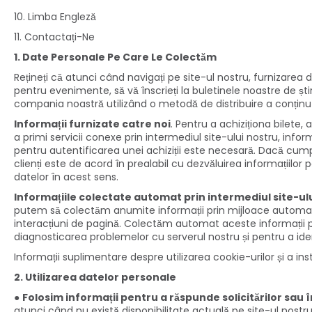
10. Limba Engleză
11. Contactați-Ne
1. Date Personale Pe Care Le Colectăm
Rețineți că atunci când navigați pe site-ul nostru, furnizarea
pentru evenimente, să vă înscrieți la buletinele noastre de știri,
compania noastră utilizând o metodă de distribuire a conținutu
Informații furnizate catre noi
. Pentru a achiziționa bilete,
a primi servicii conexe prin intermediul site-ului nostru, info
pentru autentificarea unei achiziții este necesară. Dacă cumpăr
clienți este de acord în prealabil cu dezvăluirea informațiilor 
datelor în acest sens.
Informațiile colectate automat prin intermediul site-ul
putem să colectăm anumite informații prin mijloace automate, c
interacțiuni de pagină. Colectăm automat aceste informații prin 
diagnosticarea problemelor cu serverul nostru și pentru a ident
Informații suplimentare despre utilizarea cookie-urilor și a i
2. Utilizarea datelor personale
●
Folosim informații pentru a răspunde solicitărilor sau î
atunci când nu există disponibilitate actuală pe site-ul nostru