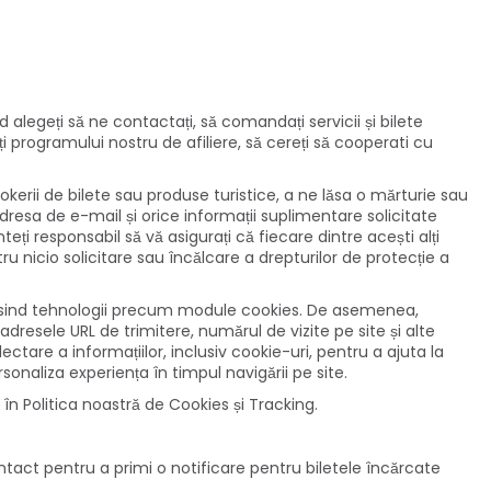
alegeți să ne contactați, să comandați servicii și bilete
rați programului nostru de afiliere, să cereți să cooperati cu
rokerii de bilete sau produse turistice, a ne lăsa o mărturie sau
dresa de e-mail și orice informații suplimentare solicitate
ți responsabil să vă asigurați că fiecare dintre acești alți
ru nicio solicitare sau încălcare a drepturilor de protecție a
osind tehnologii precum module cookies. De asemenea,
resele URL de trimitere, numărul de vizite pe site și alte
ctare a informațiilor, inclusiv cookie-uri, pentru a ajuta la
sonaliza experiența în timpul navigării pe site.
în Politica noastră de Cookies și Tracking.
tact pentru a primi o notificare pentru biletele încărcate