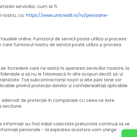
izării serviciilor, cum ar fi:
ui nostru, ca
https://www.unicredit.ro/ro/persoane-
raudele online. Furnizorul de servicii poate utiliza și procesa
n care furnizorul nostru de servicii poate utiliza și procesa
i de încredere care ne asistă la operarea serviciilor noastre, la
idențiale și să nu le folosească în alte scopuri decât să-și
ăinătate. Toți subcontractanții noștri și alte părți terțe vor
icabile privind protecția datelor și confidențialității aplicabile
ivel adecvat de protecție în comparație cu ceea ce este
a sectiune.
nformații au fost inițial colectate prelucrate continuă să se
e informații personale - la expirarea acestora vom șterge