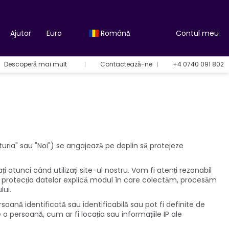
Ajutor
Euro
Română
Contul meu
Descoperă mai mult
Contactează-ne
+4 0740 091 802
uria" sau "Noi") se angajează pe deplin să protejeze
 atunci când utilizați site-ul nostru. Vom fi atenți rezonabil
ind protecția datelor explică modul în care colectăm, procesăm
lui.
soană identificată sau identificabilă sau pot fi definite de
o persoană, cum ar fi locația sau informațiile IP ale