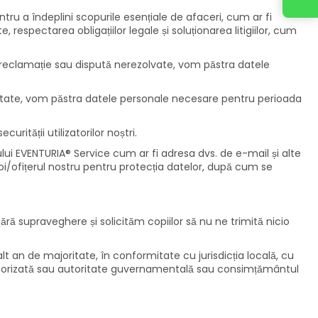
tru a îndeplini scopurile esențiale de afaceri, cum ar fi
respectarea obligațiilor legale și soluționarea litigiilor, cum
 o reclamație sau dispută nerezolvate, vom păstra datele
bilitate, vom păstra datele personale necesare pentru perioada
ității utilizatorilor noștri.
ului EVENTURIA® Service cum ar fi adresa dvs. de e-mail și alte
oi/ofițerul nostru pentru protecția datelor, după cum se
fără supraveghere și solicităm copiilor să nu ne trimită nicio
lt an de majoritate, în conformitate cu jurisdicția locală, cu
autorizată sau autoritate guvernamentală sau consimțământul