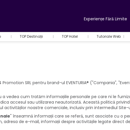
Experiențe Fără Limite
b
TOP Destinații
TOP Hotel
Tutoriale Web
 G4 Promotion SRL pentru brand-ul EVENTURIA® ("Compania", "Event
 a vedea cum tratăm informațiile personale pe care ni le furnizați
iedica accesul sau utilizarea neautorizată. Această politică priv
sul activităților noastre comerciale, inclusiv prin intermediul Site-u
onale
" înseamnă informații care se referă, sunt asociate cu o per
 adresa de e-mail, informații despre activitățile legate direct de 