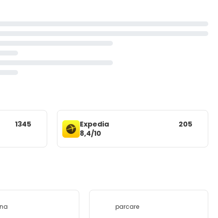
1345
Expedia
205
8,4/10
ina
parcare