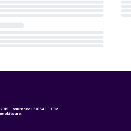
019 | Insurance I 60154 | EU TM
âmplătoare.