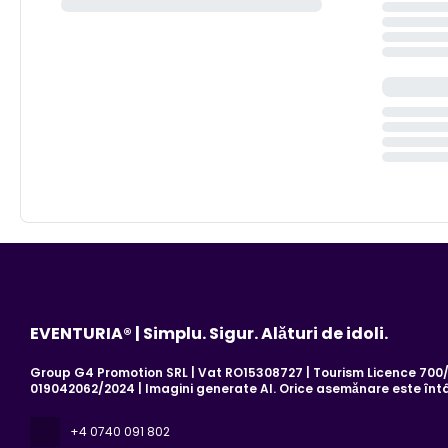
EVENTURIA® | Simplu. Sigur. Alături de idoli.
Group G4 Promotion SRL | Vat RO15308727 | Tourism Licence 700/2
019042062/2024 | Imagini generate AI. Orice asemănare este înt
+4 0740 091 802