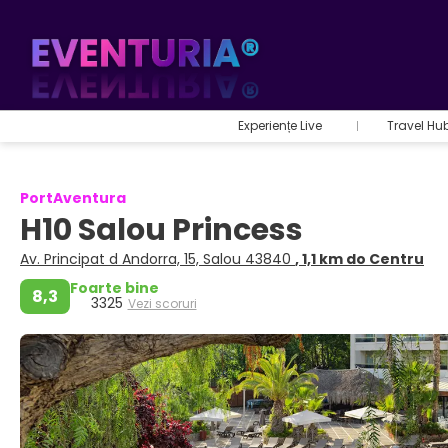
Experiențe Live
Travel Hu
PortAventura
H10 Salou Princess
Av. Principat d Andorra, 15, Salou 43840
, 1,1 km do Centru
Foarte bine
8,3
3325
Vezi scoruri