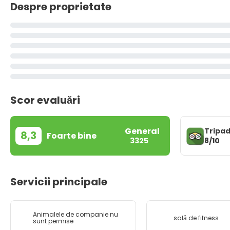
Despre proprietate
Scor evaluări
General
Tripad
8,3
Foarte bine
8/10
3325
Servicii principale
Animalele de companie nu
sală de fitness
sunt permise