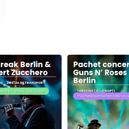
Break Berlin &
Pachet concer
rt Zucchero
Guns N’ Roses 
Berlin
II
2 REȚEA DE TRANSPORT
azare - Bilete Opționale
1 DESTINAŢII
2 NOPȚI
Pachete personalizate la c