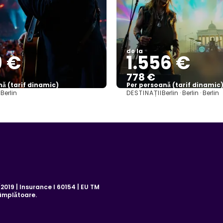
de la
9 €
1.556 €
778 €
ă (tarif dinamic)
Per persoană (tarif dinamic
:
DESTINAȚII
Berlin
Berlin · Berlin · Berlin
Vezi mai multe
Vezi mai multe
019 | Insurance I 60154 | EU TM
âmplătoare.