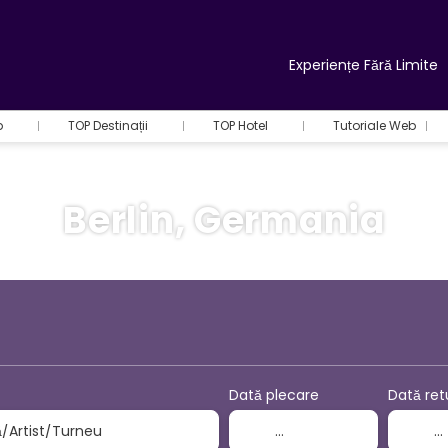
Experiențe Fără Limite
b
TOP Destinații
TOP Hotel
Tutoriale Web
Berlin, Germania
+
Activități
ilete Avion + Cazare
Dată plecare
Dată ret