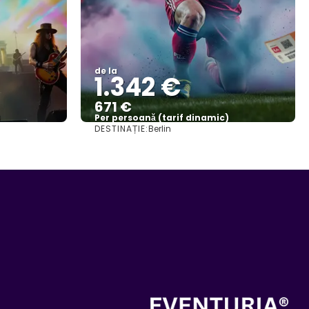
de la
1.342 €
671 €
)
Per persoană (tarif dinamic)
DESTINAȚIE:
Berlin
Vezi mai multe