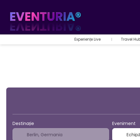
Experiențe Live
Travel Hu
Sport şi Evenimente
B
Destinație
Eveniment