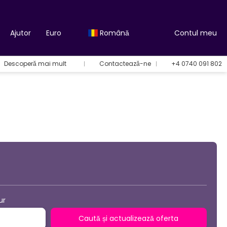
Ajutor
Euro
Română
Contul meu
Descoperă mai mult
Contactează-ne
+4 0740 091 802
Opțiuni de vacanță
ur
Caută și actualizează oferta