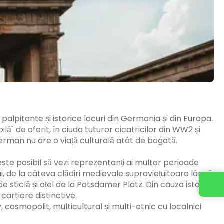
palpitante și istorice locuri din Germania și din Europa.
lă" de oferit, în ciuda tuturor cicatricilor din WW2 și
 german nu are o viață culturală atât de bogată.
este posibil să vezi reprezentanți ai multor perioade
lui, de la câteva clădiri medievale supraviețuitoare lângă
sticlă și oțel de la Potsdamer Platz. Din cauza istoriei
artiere distinctive.
, cosmopolit, multicultural și multi-etnic cu localnici