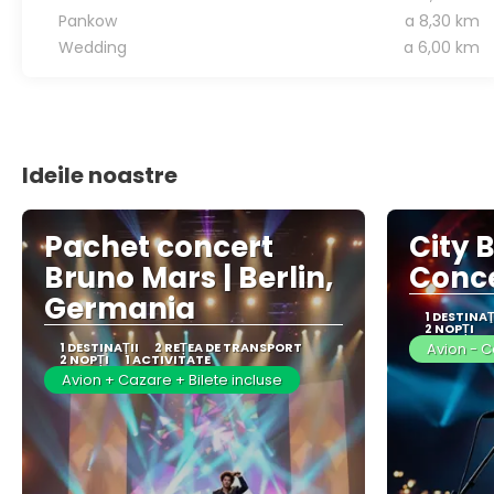
Pankow
a 8,30 km
Wedding
a 6,00 km
Ideile noastre
Pachet concert
City 
Bruno Mars | Berlin,
Conce
Germania
1 DESTINAŢ
2 NOPȚI
1 DESTINAŢII
2 REȚEA DE TRANSPORT
Avion - C
2 NOPȚI
1 ACTIVITATE
Avion + Cazare + Bilete incluse