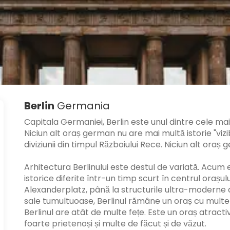
Berlin
Germania
Capitala Germaniei, Berlin este unul dintre cele mai 
Niciun alt oraș german nu are mai multă istorie "vizibi
diviziunii din timpul Războiului Rece. Niciun alt oraș
Arhitectura Berlinului este destul de variată. Acum 
istorice diferite într-un timp scurt în centrul orașu
Alexanderplatz, până la structurile ultra-moderne de 
sale tumultuoase, Berlinul rămâne un oraș cu multe c
Berlinul are atât de multe fețe. Este un oraș atractiv
foarte prietenoși și multe de făcut și de văzut.