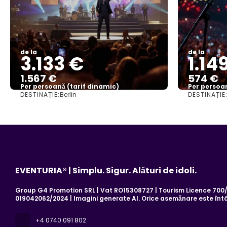
de la
de la
3.133 €
1.14
1.567 €
574 €
Per persoană (tarif dinamic)
Per persoan
DESTINAȚIE:
DESTINAȚIE
Berlin
Vezi mai multe
EVENTURIA® | Simplu. Sigur. Alături de idoli.
Group G4 Promotion SRL | Vat RO15308727 | Tourism Licence 700/2
019042062/2024 | Imagini generate AI. Orice asemănare este înt
+4 0740 091 802