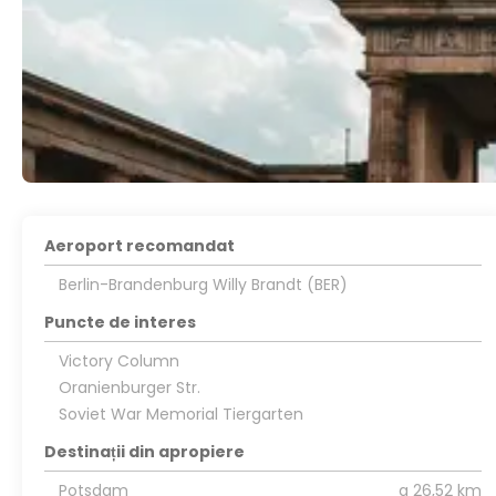
Aeroport recomandat
Berlin-Brandenburg Willy Brandt (BER)
Puncte de interes
Victory Column
Oranienburger Str.
Soviet War Memorial Tiergarten
Destinații din apropiere
Potsdam
a 26,52 km