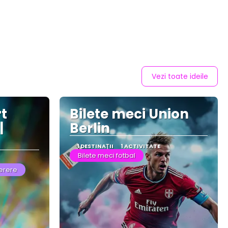
Vezi toate ideile
t
Bilete meci Union
|
Berlin
1 DESTINAŢII
1 ACTIVITATE
Bilete meci fotbal
erere