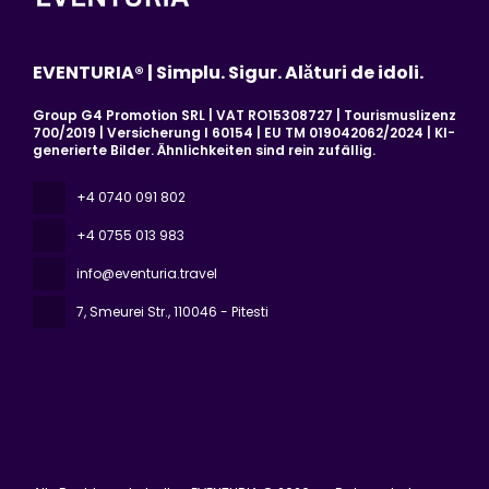
EVENTURIA® | Simplu. Sigur. Alături de idoli.
Group G4 Promotion SRL | VAT RO15308727 | Tourismuslizenz
700/2019 | Versicherung I 60154 | EU TM 019042062/2024 | KI-
generierte Bilder. Ähnlichkeiten sind rein zufällig.
+4 0740 091 802
+4 0755 013 983
info@eventuria.travel
7, Smeurei Str.
, 110046 - Pitesti