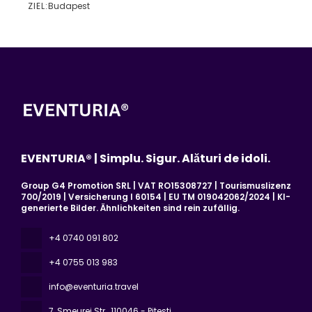
ZIEL:
Budapest
Sehen
EVENTURIA® | Simplu. Sigur. Alături de idoli.
Group G4 Promotion SRL | VAT RO15308727 | Tourismuslizenz
700/2019 | Versicherung I 60154 | EU TM 019042062/2024 | KI-
generierte Bilder. Ähnlichkeiten sind rein zufällig.
+4 0740 091 802
+4 0755 013 983
info@eventuria.travel
7, Smeurei Str.
, 110046 - Pitesti