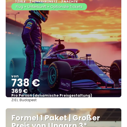
1 ZIELE
2 VERKEHRSNETZ
3 NÄCHTE
Flug + Unterkunft + Optionale Tickets
von
738 €
369 €
Pro Person (dynamische Preisgestaltung)
ZIEL:
Budapest
Sehen
Formel 1 Paket | Großer
Preis von Ungarn 3*