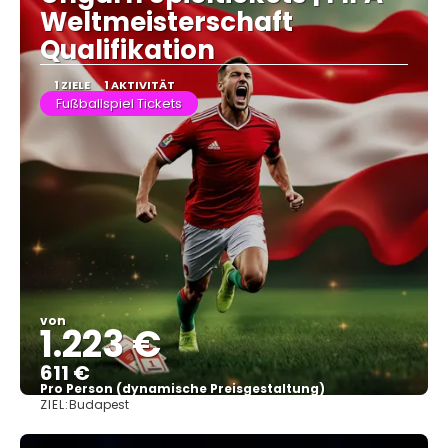
Weltmeisterschaft
Qualifikation
1 ZIELE
1 AKTIVITÄT
Fußballspiel Tickets
von
1.223 €
611 €
Pro Person (dynamische Preisgestaltung)
ZIEL:
Budapest
Sehen