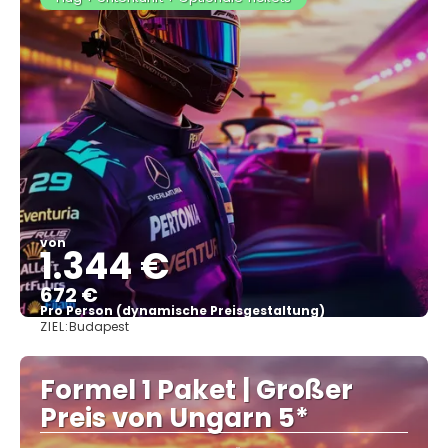
von
1.344 €
672 €
Pro Person (dynamische Preisgestaltung)
ZIEL:
Budapest
Sehen
Formel 1 Paket | Großer
Preis von Ungarn 5*