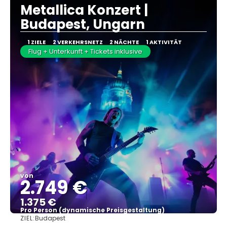
Metallica Konzert |
Budapest, Ungarn
1 ZIELE
2 VERKEHRSNETZ
2 NÄCHTE
1 AKTIVITÄT
Flug + Unterkunft + Tickets inklusive
von
2.749 €
1.375 €
Pro Person (dynamische Preisgestaltung)
ZIEL:
Budapest
Sehen