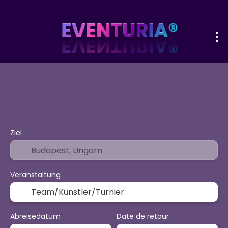
+
Sport & Events
Aktivitäten
Urlaub
Flug + Hotel
Ziel
Veranstaltung
Abreisedatum
Date de retour