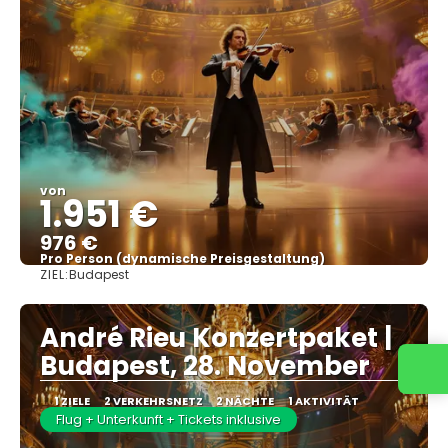
von
1.951 €
976 €
Pro Person (dynamische Preisgestaltung)
ZIEL:
Budapest
Sehen
André Rieu Konzertpaket |
Budapest, 28. November
1 ZIELE
2 VERKEHRSNETZ
2 NÄCHTE
1 AKTIVITÄT
Flug + Unterkunft + Tickets inklusive