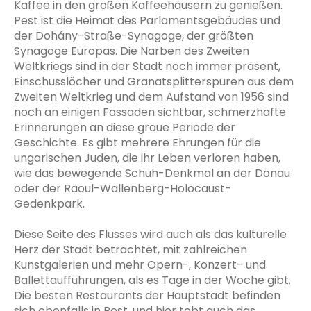
Kaffee in den großen Kaffeehäusern zu genießen.
Pest ist die Heimat des Parlamentsgebäudes und
der Dohány-Straße-Synagoge, der größten
Synagoge Europas. Die Narben des Zweiten
Weltkriegs sind in der Stadt noch immer präsent,
Einschusslöcher und Granatsplitterspuren aus dem
Zweiten Weltkrieg und dem Aufstand von 1956 sind
noch an einigen Fassaden sichtbar, schmerzhafte
Erinnerungen an diese graue Periode der
Geschichte. Es gibt mehrere Ehrungen für die
ungarischen Juden, die ihr Leben verloren haben,
wie das bewegende Schuh-Denkmal an der Donau
oder der Raoul-Wallenberg-Holocaust-
Gedenkpark.
Diese Seite des Flusses wird auch als das kulturelle
Herz der Stadt betrachtet, mit zahlreichen
Kunstgalerien und mehr Opern-, Konzert- und
Ballettaufführungen, als es Tage in der Woche gibt.
Die besten Restaurants der Hauptstadt befinden
sich ebenfalls in Pest, und hier tobt auch das