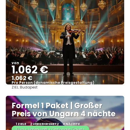
von
1.062 €
1.062 €
Pro Person (dynamische Preisgestaltung)
ZIEL:
Budapest
Sehen
Formel 1 Paket | Großer
Preis von Ungarn 4 nächte
1 ZIELE
2 VERKEHRSNETZ
4 NÄCHTE
Flug + Unterkunft + Optionale Tickets