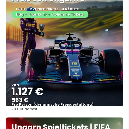
1 ZIELE
2 VERKEHRSNETZ
3 NÄCHTE
Flug + Unterkunft + Optionale Tickets
von
1.127 €
563 €
Pro Person (dynamische Preisgestaltung)
ZIEL:
Budapest
Sehen
Ungarn Spieltickets | FIFA