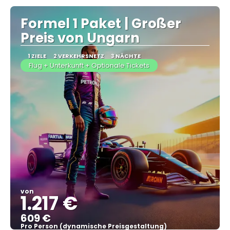
Formel 1 Paket | Großer
Preis von Ungarn
1 ZIELE
2 VERKEHRSNETZ
3 NÄCHTE
Flug + Unterkunft + Optionale Tickets
von
1.217 €
609 €
Pro Person (dynamische Preisgestaltung)