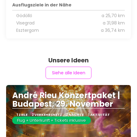
Ausflugsziele in der Nähe
Gödöllő
a 25,70 km
Visegrad
a 31,98 km
Esztergom
a 36,74 km
Unsere Ideen
Siehe alle Ideen
André Rieu Konzertpaket |
Budapest, 29. November
1 ZIELE
2 VERKEHRSNETZ
2 NÄCHTE
1 AKTIVITÄT
Flug + Unterkunft + Tickets inklusive