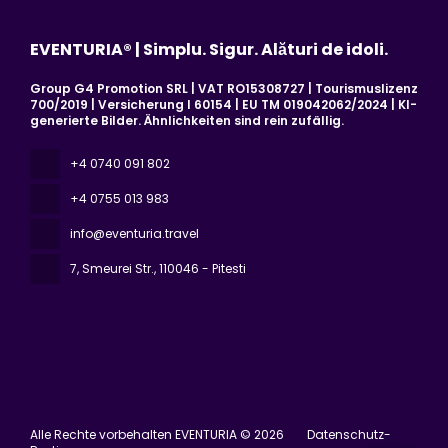
EVENTURIA® | Simplu. Sigur. Alături de idoli.
Group G4 Promotion SRL | VAT RO15308727 | Tourismuslizenz
700/2019 | Versicherung I 60154 | EU TM 019042062/2024 | KI-
generierte Bilder. Ähnlichkeiten sind rein zufällig.
+4 0740 091 802
+4 0755 013 983
info@eventuria.travel
7, Smeurei Str.
, 110046 - Pitesti
Alle Rechte vorbehalten EVENTURIA © 2026
Datenschutz-