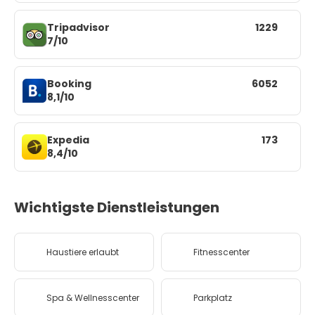
Tripadvisor
1229
7/10
Booking
6052
8,1/10
Expedia
173
8,4/10
Wichtigste Dienstleistungen
Haustiere erlaubt
Fitnesscenter
Spa & Wellnesscenter
Parkplatz